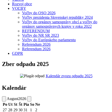
Rozvoj obce
VOĽBY
Voľby do OSO 2026
Voľby prezidenta Slovenskej republiky 2024
Voľby do orgánov samosprávy obcí a voľby do
orgánov samosprávnych krajov v roku 2022
REFERENDUM
Voľby do NR SR 2023
Voľby do Európskeho parlamentu
Referendum 2026
Referendum 2026
GDPR
Zber odpadu 2025
Kalendár zvozu odpadu 2025
Kalendár
August
2026
Po
Ut
St
Št
Pia
So
Ne
27
28
29
30
31
1
2