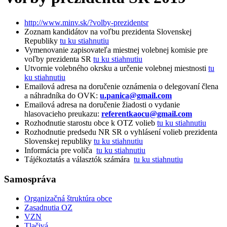
http://www.minv.sk/?volby-prezidentsr
Zoznam kandidátov na voľbu prezidenta Slovenskej
Republiky
tu ku stiahnutiu
Vymenovanie zapisovateľa miestnej volebnej komisie pre
voľby prezidenta SR
tu ku stiahnutiu
Utvornie volebného okrsku a určenie volebnej miestnosti
tu
ku stiahnutiu
Emailová adresa na doručenie oznámenia o delegovaní člena
a náhradníka do OVK:
u.panica@gmail.com
Emailová adresa na doručenie žiadosti o vydanie
hlasovacieho preukazu:
referentkaocu@gmail.com
Rozhodnutie starostu obce k OTZ volieb
tu ku stiahnutiu
Rozhodnutie predsedu NR SR o vyhlásení volieb prezidenta
Slovenskej republiky
tu ku stiahnutiu
Informácia pre voliča
tu ku stiahnutiu
Tájékoztatás a választók számára
tu ku stiahnutiu
Samospráva
Organizačná štruktúra obce
Zasadnutia OZ
VZN
Tlačivá