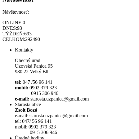
Návštevnosť:
ONLINE:
0
DNES:
93
TÝŽDEŇ:
693
CELKOM:
292490
Kontakty
Obecný urad
Uzovská Panica 95
980 22 Velký Blh
tel:
047 /56 96 141
mobil:
0902 379 323
0915 306 946
e-mail:
starosta.uzpanica@gmail.com
Starosta obce
Zsolt Bozó
e-mail: starosta.uzpanica@gmail.com
tel: 047/ 56 96 141
mobil: 0902 379 323
0915 306 946
Úradné hodiny