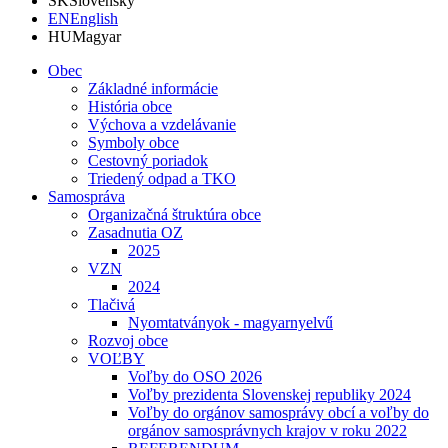
SK
Slovensky
EN
English
HU
Magyar
Obec
Základné informácie
História obce
Výchova a vzdelávanie
Symboly obce
Cestovný poriadok
Triedený odpad a TKO
Samospráva
Organizačná štruktúra obce
Zasadnutia OZ
2025
VZN
2024
Tlačivá
Nyomtatványok - magyarnyelvű
Rozvoj obce
VOĽBY
Voľby do OSO 2026
Voľby prezidenta Slovenskej republiky 2024
Voľby do orgánov samosprávy obcí a voľby do
orgánov samosprávnych krajov v roku 2022