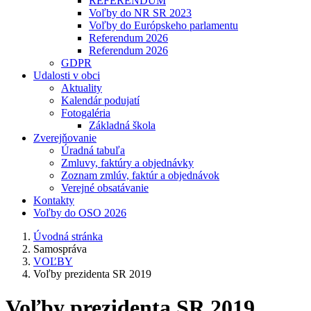
REFERENDUM
Voľby do NR SR 2023
Voľby do Európskeho parlamentu
Referendum 2026
Referendum 2026
GDPR
Udalosti v obci
Aktuality
Kalendár podujatí
Fotogaléria
Základná škola
Zverejňovanie
Úradná tabuľa
Zmluvy, faktúry a objednávky
Zoznam zmlúv, faktúr a objednávok
Verejné obsatávanie
Kontakty
Voľby do OSO 2026
Úvodná stránka
Samospráva
VOĽBY
Voľby prezidenta SR 2019
Voľby prezidenta SR 2019