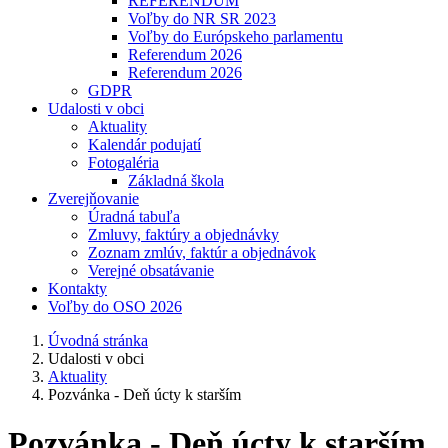
REFERENDUM
Voľby do NR SR 2023
Voľby do Európskeho parlamentu
Referendum 2026
Referendum 2026
GDPR
Udalosti v obci
Aktuality
Kalendár podujatí
Fotogaléria
Základná škola
Zverejňovanie
Úradná tabuľa
Zmluvy, faktúry a objednávky
Zoznam zmlúv, faktúr a objednávok
Verejné obsatávanie
Kontakty
Voľby do OSO 2026
Úvodná stránka
Udalosti v obci
Aktuality
Pozvánka - Deň úcty k starším
Pozvánka - Deň úcty k starším