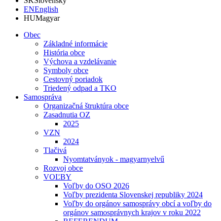
SK
Slovensky
EN
English
HU
Magyar
Obec
Základné informácie
História obce
Výchova a vzdelávanie
Symboly obce
Cestovný poriadok
Triedený odpad a TKO
Samospráva
Organizačná štruktúra obce
Zasadnutia OZ
2025
VZN
2024
Tlačivá
Nyomtatványok - magyarnyelvű
Rozvoj obce
VOĽBY
Voľby do OSO 2026
Voľby prezidenta Slovenskej republiky 2024
Voľby do orgánov samosprávy obcí a voľby do
orgánov samosprávnych krajov v roku 2022