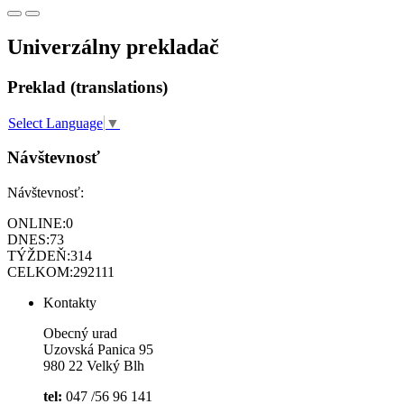
Univerzálny prekladač
Preklad (translations)
Select Language
▼
Návštevnosť
Návštevnosť:
ONLINE:
0
DNES:
73
TÝŽDEŇ:
314
CELKOM:
292111
Kontakty
Obecný urad
Uzovská Panica 95
980 22 Velký Blh
tel:
047 /56 96 141