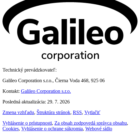
Technický prevádzkovateľ:
Galileo Corporation s.r.o., Čierna Voda 468, 925 06
Kontakt:
Galileo Corporation s.r.o.
Posledná aktualizácia: 29. 7. 2026
Zmena vzhľadu
,
Štruktúra stránok
,
RSS
,
Vytlačiť
Vyhlásenie o prístupnosti
,
Za obsah zodpovedá správca obsahu
,
Cookies
,
Vyhlásenie o ochrane súkromia
,
Webové sídlo