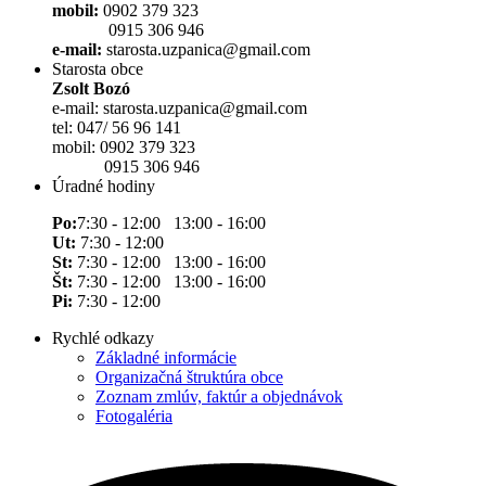
mobil:
0902 379 323
0915 306 946
e-mail:
starosta.uzpanica@gmail.com
Starosta obce
Zsolt Bozó
e-mail: starosta.uzpanica@gmail.com
tel: 047/ 56 96 141
mobil: 0902 379 323
0915 306 946
Úradné hodiny
Po:
7:30 - 12:00 13:00 - 16:00
Ut:
7:30 - 12:00
St:
7:30 - 12:00 13:00 - 16:00
Št:
7:30 - 12:00 13:00 - 16:00
Pi:
7:30 - 12:00
Rychlé odkazy
Základné informácie
Organizačná štruktúra obce
Zoznam zmlúv, faktúr a objednávok
Fotogaléria