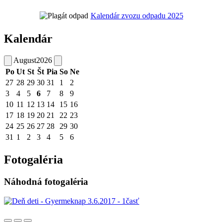
Kalendár zvozu odpadu 2025
Kalendár
August
2026
Po
Ut
St
Št
Pia
So
Ne
27
28
29
30
31
1
2
3
4
5
6
7
8
9
10
11
12
13
14
15
16
17
18
19
20
21
22
23
24
25
26
27
28
29
30
31
1
2
3
4
5
6
Fotogaléria
Náhodná fotogaléria