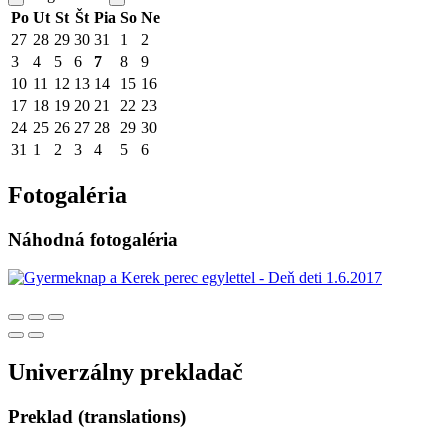
Po
Ut
St
Št
Pia
So
Ne
27
28
29
30
31
1
2
3
4
5
6
7
8
9
10
11
12
13
14
15
16
17
18
19
20
21
22
23
24
25
26
27
28
29
30
31
1
2
3
4
5
6
Fotogaléria
Náhodná fotogaléria
Univerzálny prekladač
Preklad (translations)