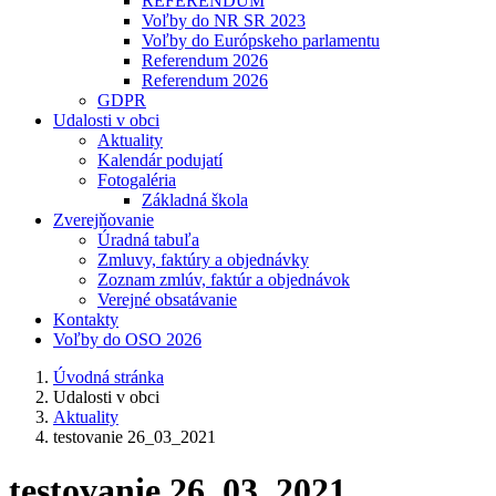
REFERENDUM
Voľby do NR SR 2023
Voľby do Európskeho parlamentu
Referendum 2026
Referendum 2026
GDPR
Udalosti v obci
Aktuality
Kalendár podujatí
Fotogaléria
Základná škola
Zverejňovanie
Úradná tabuľa
Zmluvy, faktúry a objednávky
Zoznam zmlúv, faktúr a objednávok
Verejné obsatávanie
Kontakty
Voľby do OSO 2026
Úvodná stránka
Udalosti v obci
Aktuality
testovanie 26_03_2021
testovanie 26_03_2021