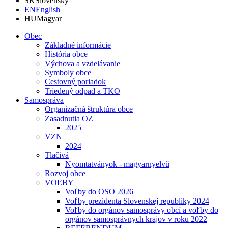
SK
Slovensky
EN
English
HU
Magyar
Obec
Základné informácie
História obce
Výchova a vzdelávanie
Symboly obce
Cestovný poriadok
Triedený odpad a TKO
Samospráva
Organizačná štruktúra obce
Zasadnutia OZ
2025
VZN
2024
Tlačivá
Nyomtatványok - magyarnyelvű
Rozvoj obce
VOĽBY
Voľby do OSO 2026
Voľby prezidenta Slovenskej republiky 2024
Voľby do orgánov samosprávy obcí a voľby do
orgánov samosprávnych krajov v roku 2022