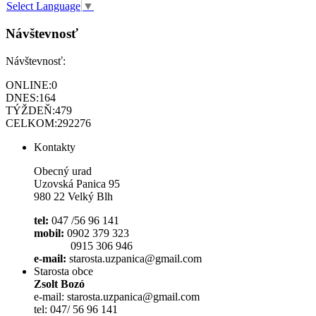
Select Language
▼
Návštevnosť
Návštevnosť:
ONLINE:
0
DNES:
164
TÝŽDEŇ:
479
CELKOM:
292276
Kontakty
Obecný urad
Uzovská Panica 95
980 22 Velký Blh
tel:
047 /56 96 141
mobil:
0902 379 323
0915 306 946
e-mail:
starosta.uzpanica@gmail.com
Starosta obce
Zsolt Bozó
e-mail: starosta.uzpanica@gmail.com
tel: 047/ 56 96 141