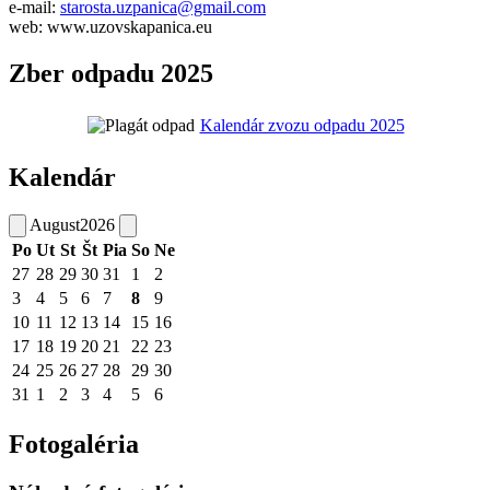
e-mail:
starosta.uzpanica@gmail.com
web: www.uzovskapanica.eu
Zber odpadu 2025
Kalendár zvozu odpadu 2025
Kalendár
August
2026
Po
Ut
St
Št
Pia
So
Ne
27
28
29
30
31
1
2
3
4
5
6
7
8
9
10
11
12
13
14
15
16
17
18
19
20
21
22
23
24
25
26
27
28
29
30
31
1
2
3
4
5
6
Fotogaléria