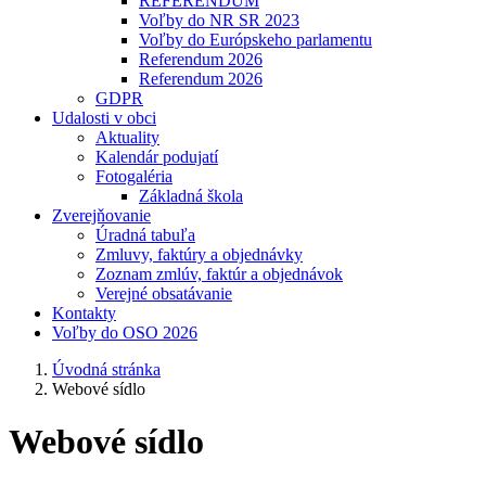
REFERENDUM
Voľby do NR SR 2023
Voľby do Európskeho parlamentu
Referendum 2026
Referendum 2026
GDPR
Udalosti v obci
Aktuality
Kalendár podujatí
Fotogaléria
Základná škola
Zverejňovanie
Úradná tabuľa
Zmluvy, faktúry a objednávky
Zoznam zmlúv, faktúr a objednávok
Verejné obsatávanie
Kontakty
Voľby do OSO 2026
Úvodná stránka
Webové sídlo
Webové sídlo