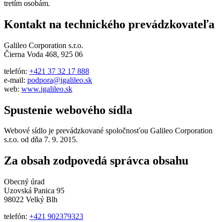
tretím osobám.
Kontakt na technického prevádzkovateľa
Galileo Corporation s.r.o.
Čierna Voda 468, 925 06
telefón:
+421 37 32 17 888
e-mail:
podpora@igalileo.sk
web:
www.igalileo.sk
Spustenie webového sídla
Webové sídlo je prevádzkované spoločnosťou Galileo Corporation
s.r.o. od dňa 7. 9. 2015.
Za obsah zodpovedá správca obsahu
Obecný úrad
Uzovská Panica 95
98022 Velký Blh
telefón:
+421 902379323