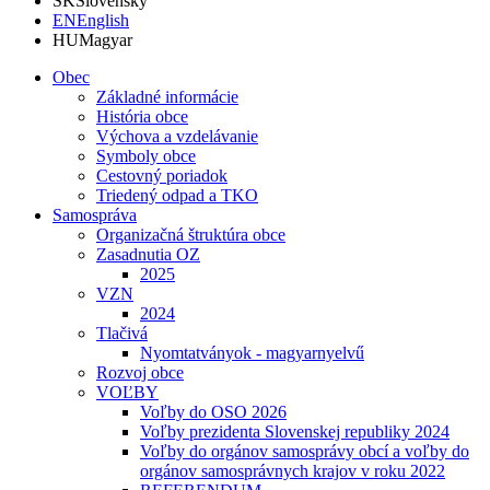
SK
Slovensky
EN
English
HU
Magyar
Obec
Základné informácie
História obce
Výchova a vzdelávanie
Symboly obce
Cestovný poriadok
Triedený odpad a TKO
Samospráva
Organizačná štruktúra obce
Zasadnutia OZ
2025
VZN
2024
Tlačivá
Nyomtatványok - magyarnyelvű
Rozvoj obce
VOĽBY
Voľby do OSO 2026
Voľby prezidenta Slovenskej republiky 2024
Voľby do orgánov samosprávy obcí a voľby do
orgánov samosprávnych krajov v roku 2022