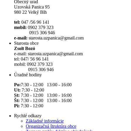
Obecný urad
Uzovská Panica 95
980 22 Velký Blh
tel:
047 /56 96 141
mobil:
0902 379 323
0915 306 946
e-mail:
starosta.uzpanica@gmail.com
Starosta obce
Zsolt Bozó
e-mail: starosta.uzpanica@gmail.com
tel: 047/ 56 96 141
mobil: 0902 379 323
0915 306 946
Úradné hodiny
Po:
7:30 - 12:00 13:00 - 16:00
Ut:
7:30 - 12:00
St:
7:30 - 12:00 13:00 - 16:00
Št:
7:30 - 12:00 13:00 - 16:00
Pi:
7:30 - 12:00
Rychlé odkazy
Základné informácie
Organizačná štruktúra obce