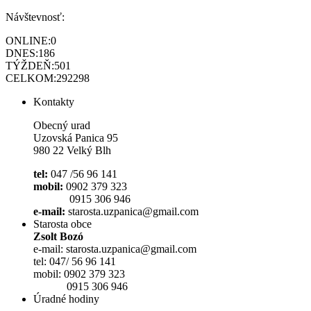
Návštevnosť:
ONLINE:
0
DNES:
186
TÝŽDEŇ:
501
CELKOM:
292298
Kontakty
Obecný urad
Uzovská Panica 95
980 22 Velký Blh
tel:
047 /56 96 141
mobil:
0902 379 323
0915 306 946
e-mail:
starosta.uzpanica@gmail.com
Starosta obce
Zsolt Bozó
e-mail: starosta.uzpanica@gmail.com
tel: 047/ 56 96 141
mobil: 0902 379 323
0915 306 946
Úradné hodiny