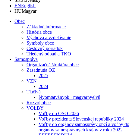
SK
Slovensky
EN
English
HU
Magyar
Obec
Základné informácie
História obce
Výchova a vzdelávanie
Symboly obce
Cestovný poriadok
Triedený odpad a TKO
Samospráva
Organizačná štruktúra obce
Zasadnutia OZ
2025
VZN
2024
Tlačivá
Nyomtatványok - magyarnyelvű
Rozvoj obce
VOĽBY
Voľby do OSO 2026
Voľby prezidenta Slovenskej republiky 2024
Voľby do orgánov samosprávy obcí a voľby do
orgánov samosprávnych krajov v roku 2022