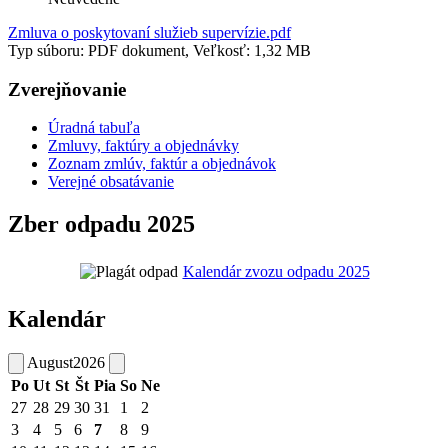
Zmluva o poskytovaní služieb supervízie.pdf
Typ súboru: PDF dokument, Veľkosť: 1,32 MB
Zverejňovanie
Úradná tabuľa
Zmluvy, faktúry a objednávky
Zoznam zmlúv, faktúr a objednávok
Verejné obsatávanie
Zber odpadu 2025
Kalendár zvozu odpadu 2025
Kalendár
August
2026
Po
Ut
St
Št
Pia
So
Ne
27
28
29
30
31
1
2
3
4
5
6
7
8
9