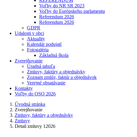
REFERENDUM
Voľby do NR SR 2023
Voľby do Európskeho parlamentu
Referendum 2026
Referendum 2026
GDPR
Udalosti v obci
Aktuality
Kalendár podujatí
Fotogaléria
Základná škola
Zverejňovanie
Úradná tabuľa
Zmluvy, faktúry a objednávky
Zoznam zmlúv, faktúr a objednávok
Verejné obsatávanie
Kontakty
Voľby do OSO 2026
Úvodná stránka
Zverejňovanie
Zmluvy, faktúry a objednávky
Zmluvy
Detail zmluvy 12026