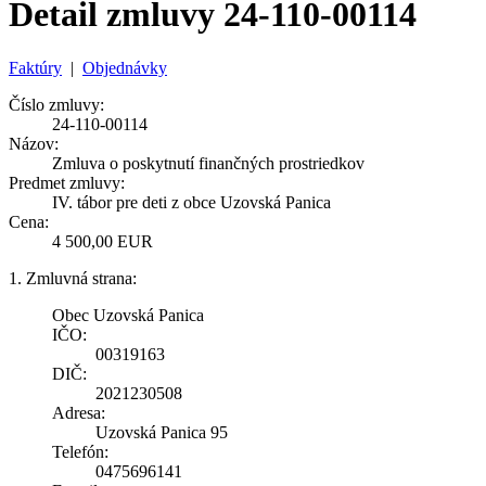
Detail zmluvy 24-110-00114
Faktúry
|
Objednávky
Číslo zmluvy:
24-110-00114
Názov:
Zmluva o poskytnutí finančných prostriedkov
Predmet zmluvy:
IV. tábor pre deti z obce Uzovská Panica
Cena:
4 500,00 EUR
1. Zmluvná strana:
Obec Uzovská Panica
IČO:
00319163
DIČ:
2021230508
Adresa:
Uzovská Panica 95
Telefón:
0475696141