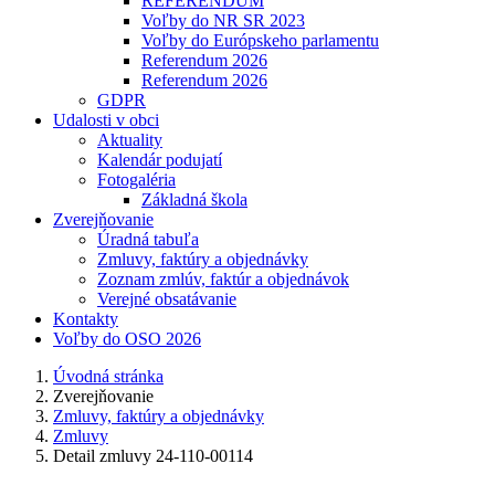
REFERENDUM
Voľby do NR SR 2023
Voľby do Európskeho parlamentu
Referendum 2026
Referendum 2026
GDPR
Udalosti v obci
Aktuality
Kalendár podujatí
Fotogaléria
Základná škola
Zverejňovanie
Úradná tabuľa
Zmluvy, faktúry a objednávky
Zoznam zmlúv, faktúr a objednávok
Verejné obsatávanie
Kontakty
Voľby do OSO 2026
Úvodná stránka
Zverejňovanie
Zmluvy, faktúry a objednávky
Zmluvy
Detail zmluvy 24-110-00114