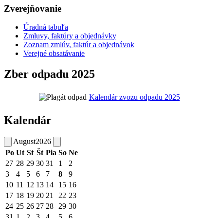
Zverejňovanie
Úradná tabuľa
Zmluvy, faktúry a objednávky
Zoznam zmlúv, faktúr a objednávok
Verejné obsatávanie
Zber odpadu 2025
Kalendár zvozu odpadu 2025
Kalendár
August
2026
Po
Ut
St
Št
Pia
So
Ne
27
28
29
30
31
1
2
3
4
5
6
7
8
9
10
11
12
13
14
15
16
17
18
19
20
21
22
23
24
25
26
27
28
29
30
31
1
2
3
4
5
6