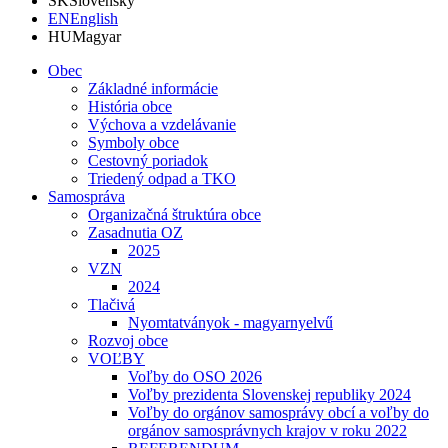
SK
Slovensky
EN
English
HU
Magyar
Obec
Základné informácie
História obce
Výchova a vzdelávanie
Symboly obce
Cestovný poriadok
Triedený odpad a TKO
Samospráva
Organizačná štruktúra obce
Zasadnutia OZ
2025
VZN
2024
Tlačivá
Nyomtatványok - magyarnyelvű
Rozvoj obce
VOĽBY
Voľby do OSO 2026
Voľby prezidenta Slovenskej republiky 2024
Voľby do orgánov samosprávy obcí a voľby do
orgánov samosprávnych krajov v roku 2022