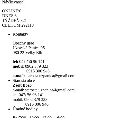
Návštevnosť:
ONLINE:
0
DNES:
6
TÝŽDEŇ:
321
CELKOM:
292118
Kontakty
Obecný urad
Uzovská Panica 95
980 22 Velký Blh
tel:
047 /56 96 141
mobil:
0902 379 323
0915 306 946
e-mail:
starosta.uzpanica@gmail.com
Starosta obce
Zsolt Bozó
e-mail: starosta.uzpanica@gmail.com
tel: 047/ 56 96 141
mobil: 0902 379 323
0915 306 946
Úradné hodiny
Po:
7:30 - 12:00 13:00 - 16:00