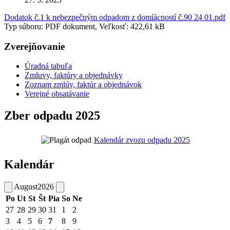
Dodatok č.1 k nebezpečným odpadom z domíácností č.90 24 01.pdf
Typ súboru: PDF dokument, Veľkosť: 422,61 kB
Zverejňovanie
Úradná tabuľa
Zmluvy, faktúry a objednávky
Zoznam zmlúv, faktúr a objednávok
Verejné obsatávanie
Zber odpadu 2025
Kalendár zvozu odpadu 2025
Kalendár
August
2026
Po
Ut
St
Št
Pia
So
Ne
27
28
29
30
31
1
2
3
4
5
6
7
8
9