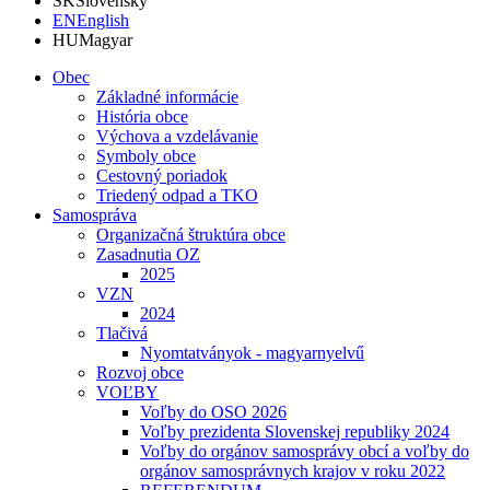
SK
Slovensky
EN
English
HU
Magyar
Obec
Základné informácie
História obce
Výchova a vzdelávanie
Symboly obce
Cestovný poriadok
Triedený odpad a TKO
Samospráva
Organizačná štruktúra obce
Zasadnutia OZ
2025
VZN
2024
Tlačivá
Nyomtatványok - magyarnyelvű
Rozvoj obce
VOĽBY
Voľby do OSO 2026
Voľby prezidenta Slovenskej republiky 2024
Voľby do orgánov samosprávy obcí a voľby do
orgánov samosprávnych krajov v roku 2022