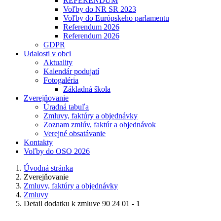
REFERENDUM
Voľby do NR SR 2023
Voľby do Európskeho parlamentu
Referendum 2026
Referendum 2026
GDPR
Udalosti v obci
Aktuality
Kalendár podujatí
Fotogaléria
Základná škola
Zverejňovanie
Úradná tabuľa
Zmluvy, faktúry a objednávky
Zoznam zmlúv, faktúr a objednávok
Verejné obsatávanie
Kontakty
Voľby do OSO 2026
Úvodná stránka
Zverejňovanie
Zmluvy, faktúry a objednávky
Zmluvy
Detail dodatku k zmluve 90 24 01 - 1